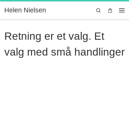
Fortsæt til indhold
Helen Nielsen
Search
Me
Retning er et valg. Et
valg med små handlinger
Billede navigation