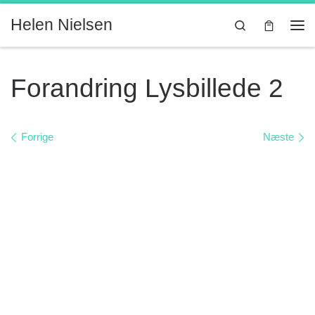
Fortsæt til indhold
Helen Nielsen
Search
Me
Forandring Lysbillede 2
Billede navigation
Forrige
Næste