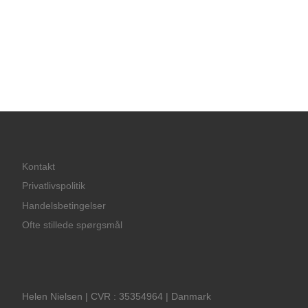
Kontakt
Privatlivspolitik
Handelsbetingelser
Ofte stillede spørgsmål
Helen Nielsen | CVR : 35354964 | Danmark