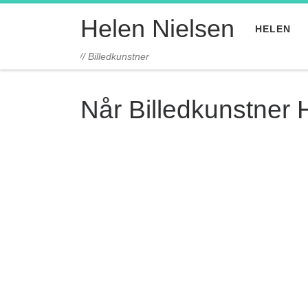
Fortsæt til indhold
Helen Nielsen
HELEN
// Billedkunstner
Når Billedkunstner 