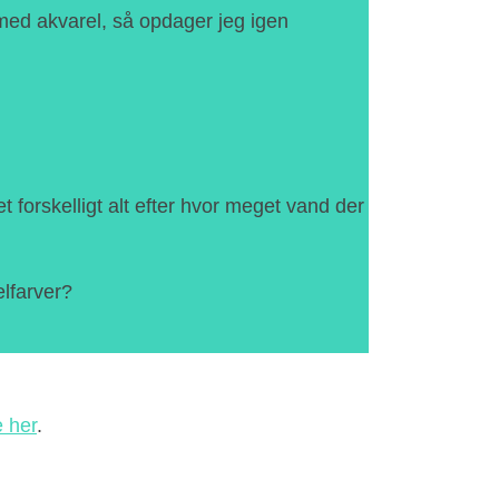
med akvarel, så opdager jeg igen
 forskelligt alt efter hvor meget vand der
elfarver?
e her
.