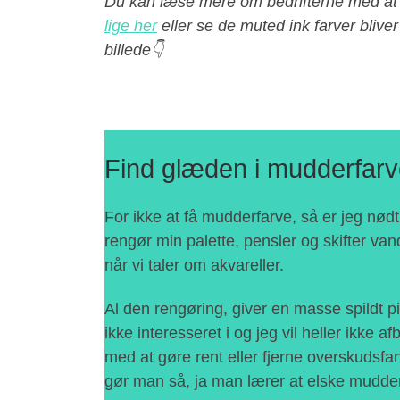
Du kan læse mere om bedrifterne med at 
lige her
eller se de muted ink farver bliver
billede👇
Find glæden i mudderfar
For ikke at få mudderfarve, så er jeg nødt t
rengør min palette, pensler og skifter van
når vi taler om akvareller.
Al den rengøring, giver en masse spildt p
ikke interesseret i og jeg vil heller ikke 
med at gøre rent eller fjerne overskudsfarv
gør man så, ja man lærer at elske mudder