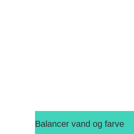
Billedkunstner Helen Nielsen gør klar
Billed
til forårets udstilling
reflektere
Hvordan udforsker Billedkunstner
Helen Nielsen sit kreative talent
Balancer vand og farve