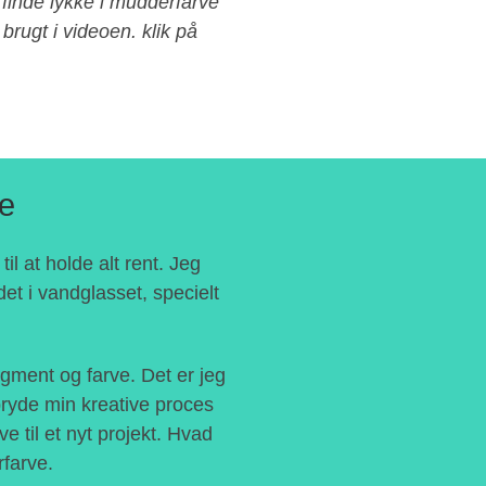
finde lykke i mudderfarve
 brugt i videoen. klik på
ve
il at holde alt rent. Jeg
det i vandglasset, specielt
igment og farve. Det er jeg
afbryde min kreative proces
e til et nyt projekt. Hvad
farve.