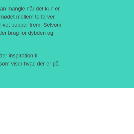
kan mangle når det kun er
r mødet mellem to farver
livet popper frem. Selvom
r der brug for dybden og
er inspiration til
 som viser hvad der er på