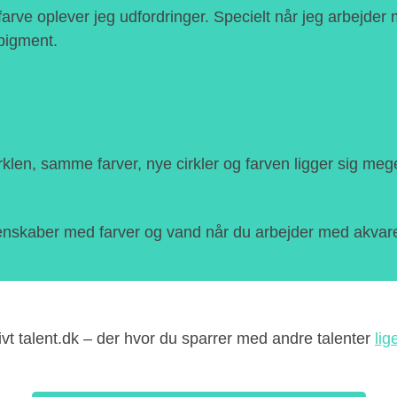
rve oplever jeg udfordringer. Specielt når jeg arbejder 
pigment.
len, samme farver, nye cirkler og farven ligger sig meget
egenskaber med farver og vand når du arbejder med akvar
vt talent.dk – der hvor du sparrer med andre talenter
lig