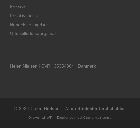
Kontakt
Privatlivspolitik
Handelsbetingelser
Ofte stillede spørgsmål
Helen Nielsen | CVR : 35354964 | Danmark
© 2026
Helen Nielsen
– Alle rettigheder forebeholdes
Drevet af
WP
– Designet med
Customizr tema