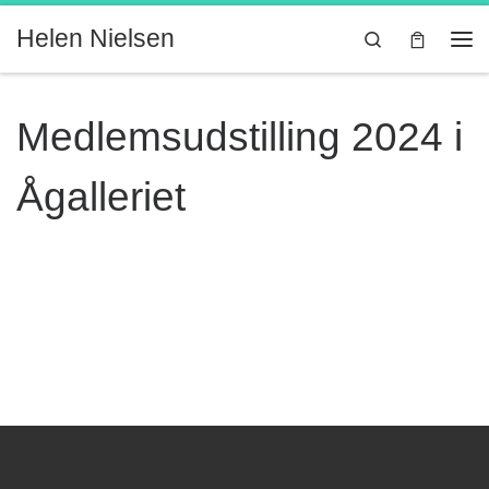
Fortsæt til indhold
Helen Nielsen
Search
Me
Medlemsudstilling 2024 i
Ågalleriet