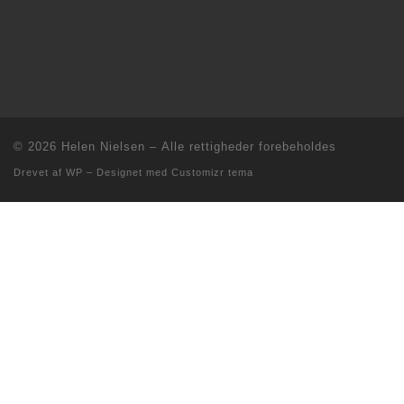
© 2026
Helen Nielsen
– Alle rettigheder forebeholdes
Drevet af
WP
– Designet med
Customizr tema