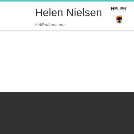
Fortsæt til indhold
HELEN
Helen Nielsen
// Billedkunstner