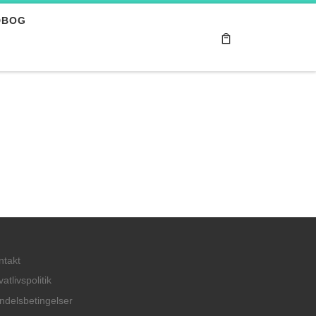
DBOG
ntakt
vatlivspolitik
ndelsbetingelser