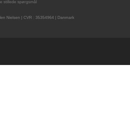
te stillede spørgsmål
len Nielsen | CVR : 35354964 | Danmark