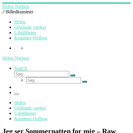
Fortsæt
Helen Nielsen
til
// Billedkunstner
indhold
Helen
Originale værker
Udstillinger
Kunstner Ordbog
Helen Nielsen
Search
Søg
Søg
Søg
…
Søg
…
Menu
Helen
Originale værker
Udstillinger
Kunstner Ordbog
Jeg ser Sommernatten for mig – Raw