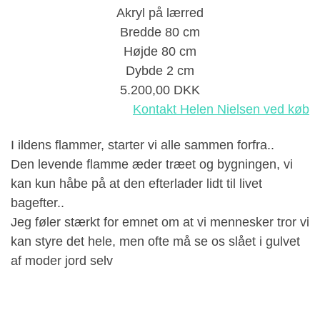
Akryl på lærred
Bredde 8
0
cm
Højde 8
0
cm
Dybde
2
cm
5.200,00
DKK
Kontakt Helen Nielsen ved køb
I ildens flammer, starter vi alle sammen forfra..
Den levende flamme æder træet og bygningen, vi
kan kun håbe på at den efterlader lidt til livet
bagefter..
Jeg føler stærkt for emnet om at vi mennesker tror vi
kan styre det hele, men ofte må se os slået i gulvet
af moder jord selv