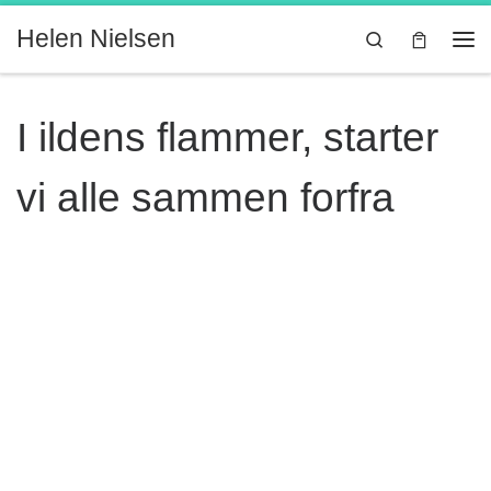
Fortsæt til indhold
Helen Nielsen
Search
Me
I ildens flammer, starter
vi alle sammen forfra