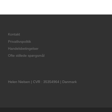
Kontakt
Privatlivspolitik
Handelsbetingelser
Ofte stillede spørgsmål
Helen Nielsen | CVR : 35354964 | Danmark