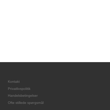
Kontakt
Privatlivspolitik
Handelsbetingelser
Ofte stillede spørgsmål