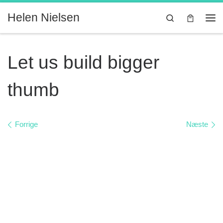
Fortsæt til indhold
Helen Nielsen
Search
Me
Let us build bigger
thumb
Billede navigation
Forrige
Næste