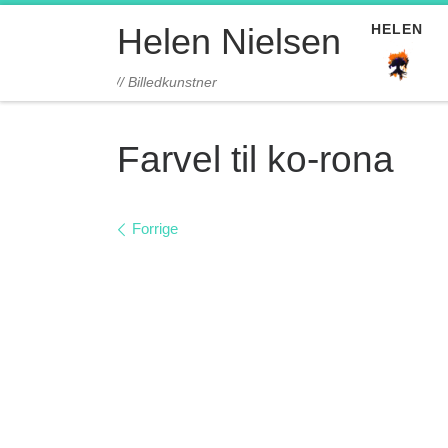
Fortsæt til indhold
HELEN
Helen Nielsen
// Billedkunstner
Farvel til ko-rona
Billede navigation
Forrige