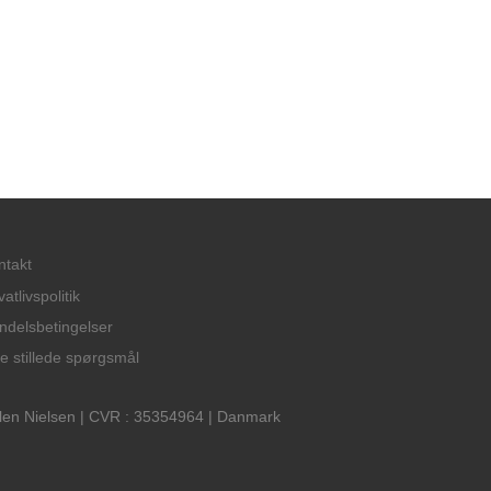
ntakt
vatlivspolitik
ndelsbetingelser
te stillede spørgsmål
len Nielsen | CVR : 35354964 | Danmark