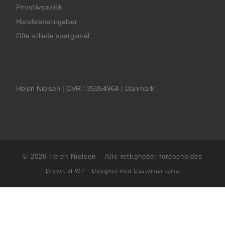
Privatlivspolitik
Handelsbetingelser
Ofte stillede spørgsmål
Helen Nielsen | CVR : 35354964 | Danmark
© 2026
Helen Nielsen
– Alle rettigheder forebeholdes
Drevet af
WP
– Designet med
Customizr tema