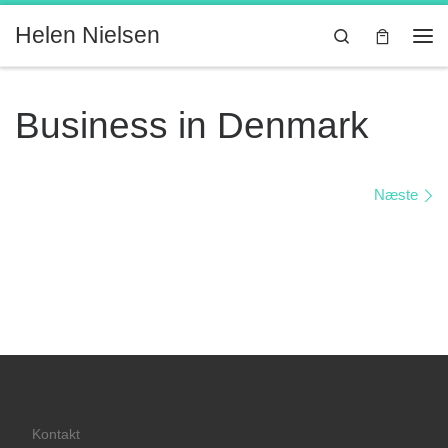
Fortsæt til indhold
Helen Nielsen
Search
Me
Business in Denmark
Billede navigation
Næste
Kontakt