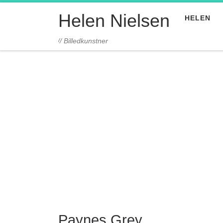
Fortsæt til indhold
Helen Nielsen
HELEN
// Billedkunstner
Paynes Grey