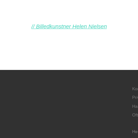
// Billedkunstner Helen Nielsen
Ko
Pri
Ha
Of
He