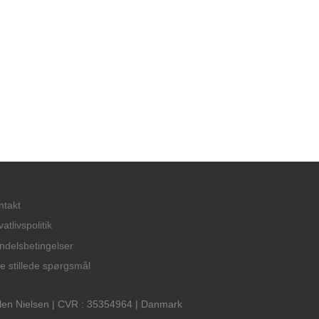
ntakt
vatlivspolitik
ndelsbetingelser
te stillede spørgsmål
len Nielsen | CVR : 35354964 | Danmark