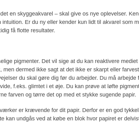
aldet en skyggeakvarel – skal give os nye oplevelser. K
n intuition. Er du ny eller kender kun lidt til akvarel som 
ig få flotte resultater.
ige pigmenter. Det vil sige at du kan reaktivere mediet s
, men dermed ikke sagt at det ikke er skarpt eller farves
jelser du skal gøre dig før du arbejder. Du må arbejde fr
vide, f.eks. glimtet i et øje. Du kan prøve at løfte pigmen
erne farven og tørre det op med et stykke sugende papir.
lværker er krævende for dit papir. Derfor er en god tykkel
ette kan undgås ved at købe en blok hvor papiret er delvi