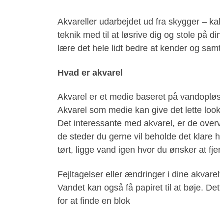
Akvareller udarbejdet ud fra skygger – k
teknik med til at løsrive dig og stole på di
lære det hele lidt bedre at kender og samtid
Hvad er akvarel
Akvarel er et medie baseret på vandopløsel
Akvarel som medie kan give det lette look
Det interessante med akvarel, er de overve
de steder du gerne vil beholde det klare h
tørt, ligge vand igen hvor du ønsker at fj
Fejltagelser eller ændringer i dine akvare
Vandet kan også få papiret til at bøje. D
for at finde en blok