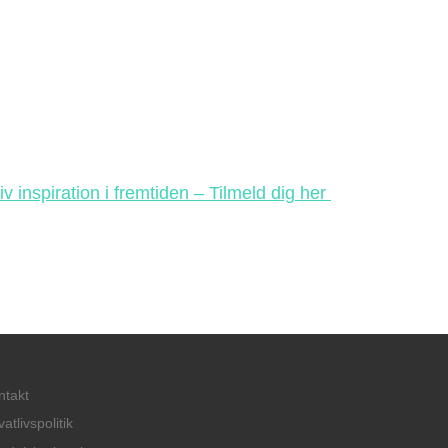
iv inspiration i fremtiden – Tilmeld dig her
ntakt
vatlivspolitik