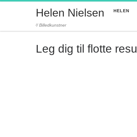
Fortsæt til indhold
Helen Nielsen
HELEN
// Billedkunstner
Leg dig til flotte r