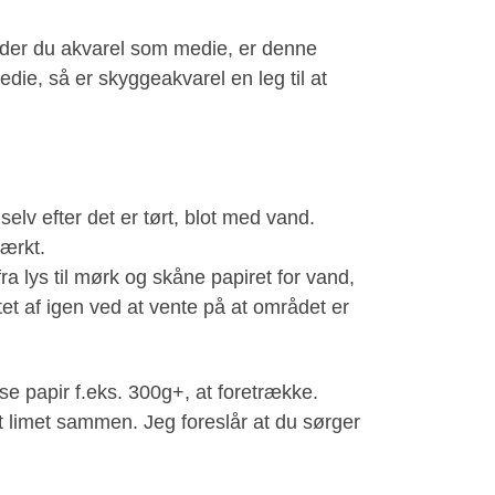
ender du akvarel som medie, er denne
medie, så er skyggeakvarel en leg til at
elv efter det er tørt, blot med vand.
tærkt.
a lys til mørk og skåne papiret for vand,
tet af igen ved at vente på at området er
se papir f.eks. 300g+, at foretrække.
st limet sammen. Jeg foreslår at du sørger