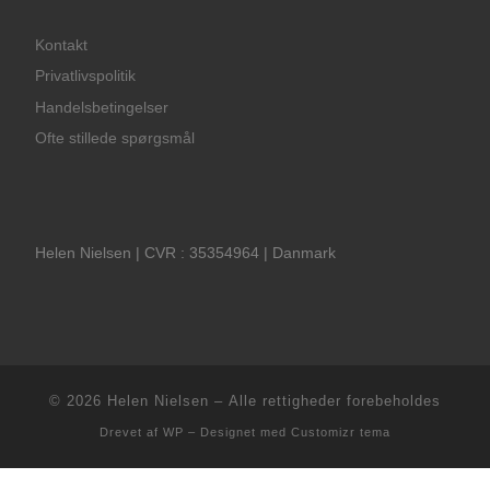
Kontakt
Privatlivspolitik
Handelsbetingelser
Ofte stillede spørgsmål
Helen Nielsen | CVR : 35354964 | Danmark
© 2026
Helen Nielsen
– Alle rettigheder forebeholdes
Drevet af
WP
– Designet med
Customizr tema