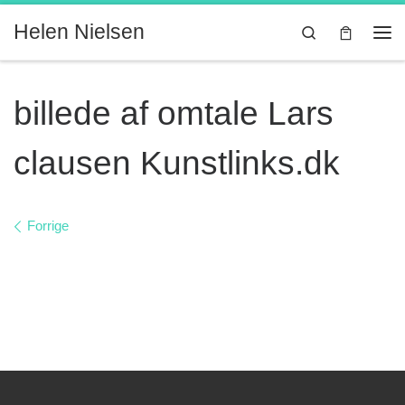
Fortsæt til indhold
Helen Nielsen
Search
Me
billede af omtale Lars
clausen Kunstlinks.dk
Billede navigation
Forrige