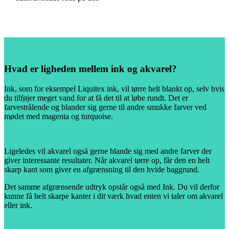
Hvad er ligheden mellem ink og akvarel?
Ink, som for eksempel Liquitex ink, vil tørre helt blankt op, selv hvis
du tilføjer meget vand for at få det til at løbe rundt. Det er
farvestrålende og blander sig gerne til andre smukke farver ved
mødet med magenta og turquoise.
Ligeledes vil akvarel også gerne blande sig med andre farver der
giver interessante resultater. Når akvarel tørre op, får den en helt
skarp kant som giver en afgrænsning til den hvide baggrund.
Det samme afgrænsende udtryk opstår også med Ink. Du vil derfor
kunne få helt skarpe kanter i dit værk hvad enten vi taler om akvarel
eller ink.