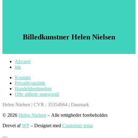
Få kreativ inspiration i fremtiden – Tilmeld dig her
Billedkunstner Helen Nielsen
Akvarel
ink
Kontakt
Privatlivspolitik
Handelsbetingelser
Ofte stillede spørgsmål
Helen Nielsen | CVR : 35354964 | Danmark
© 2026
Helen Nielsen
– Alle rettigheder forebeholdes
Drevet af
WP
– Designet med
Customizr tema